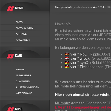
Fast geschafft
geschrieben von
vier ° RpL
- 23.
NEWS
Links: n/a
NEWS-ARCHIV
Bald ist es schon so weit und ich 
ARTIKEL
einen reibungslosen Ablauf JEDER
Mumble sein sollte, damit das Einla
KALENDER
Einladungen werden von folgenden 
vier ° RpL
(Ripple.9357)
vier ° wrock
(wrock.892
vier ° synX
(Rebial.5260
vier ° Fleischpanzer
(Fle
TEAMS
MITGLIEDER
Wir werden uns bereits zum vor
CLANWARS
Mumble befinden und mit dem E
AUSZEICHNUNGEN
WERDEGANG
Hier noch einmal ein paar wicht
Mumble:
Adresse: "vier-clan.de" 
Bitte mit Homepage-Namen auf d