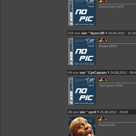
Deathknight.3658
#10 von
vier ° Spenc3R
24.08.2012 - 11:25
Eistee.2913
#9 von
vier ° CptCaptain
24.08.2012 - 09:
CptCaptain.4906
#8 von
vier ° synX
23.08.2012 - 23:08
Rebial.5260