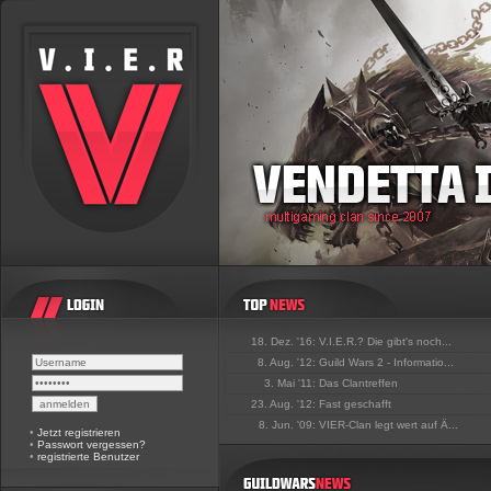
18. Dez. '16:
V.I.E.R.? Die gibt's noch...
8. Aug. '12:
Guild Wars 2 - Informatio...
3. Mai '11:
Das Clantreffen
23. Aug. '12:
Fast geschafft
8. Jun. '09:
VIER-Clan legt wert auf Ä...
•
Jetzt registrieren
•
Passwort vergessen?
•
registrierte Benutzer