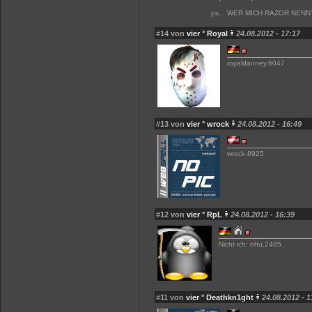
ps... WER MICH RAZOR NENN
#14 von
vier ° Royal
24.08.2012 - 17:17
royaldanney.6047
#13 von
vier ° wrock
24.08.2012 - 16:49
wrock.8925
#12 von
vier ° RpL
24.08.2012 - 16:39
Nicht ich: nhu.2485
#11 von
vier ° Deathkn1ght
24.08.2012 - 1