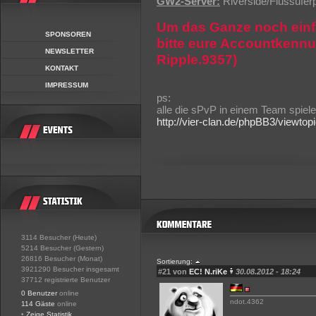
GW2-Server:
Riverside/Flussuferp
Um das Ganze noch einfa
SPONSOREN
bitte eure Accountkennu
NEWSLETTER
Ripple.9357)
KONTAKT
IMPRESSUM
ps:
alle die sPvP in einem Team spiele
http://vier-clan.de/phpBB3/viewto
3114 Besucher (Heute)
5214 Besucher (Gestern)
26816 Besucher (Monat)
Sortierung:
3921290 Besucher insgesamt
#21 von
EC! N.riKe
30.08.2012 - 18:24
37712 registrierte Benutzer
0 Benutzer
online
ndot.4362
114 Gäste
online
•
Zeige Statistik