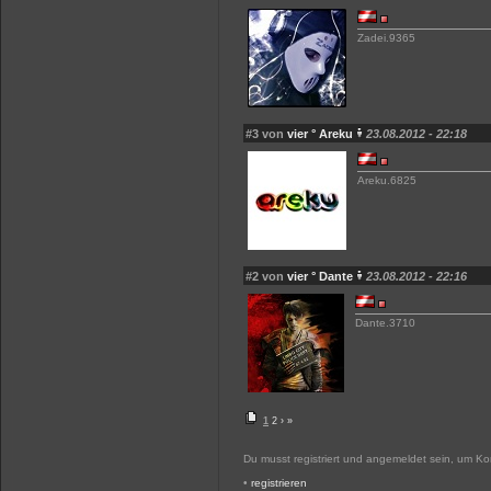
Zadei.9365
#3 von
vier ° Areku
23.08.2012 - 22:18
Areku.6825
#2 von
vier ° Dante
23.08.2012 - 22:16
Dante.3710
1
2
›
»
Du musst registriert und angemeldet sein, um K
•
registrieren