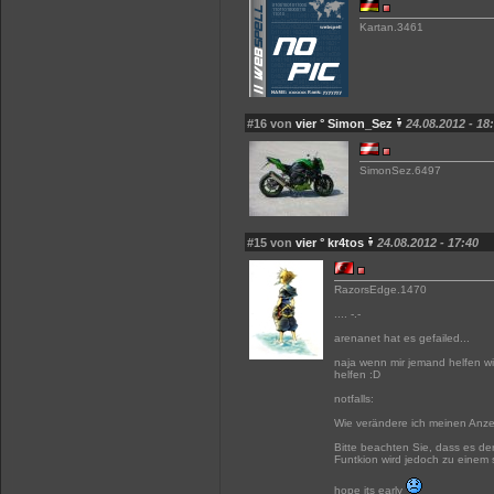
Kartan.3461
#16 von
vier ° Simon_Sez
24.08.2012 - 18
SimonSez.6497
#15 von
vier ° kr4tos
24.08.2012 - 17:40
RazorsEdge.1470
.... -.-
arenanet hat es gefailed...
naja wenn mir jemand helfen w
helfen :D
notfalls:
Wie verändere ich meinen An
Bitte beachten Sie, dass es de
Funtkion wird jedoch zu einem s
hope its early