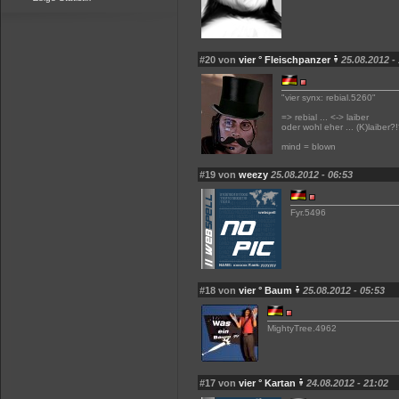
#20 von
vier ° Fleischpanzer
25.08.2012 -
"vier synx: rebial.5260"
=> rebial ... <-> laiber
oder wohl eher ... (K)laiber?!
mind = blown
#19 von
weezy
25.08.2012 - 06:53
Fyr.5496
#18 von
vier ° Baum
25.08.2012 - 05:53
MightyTree.4962
#17 von
vier ° Kartan
24.08.2012 - 21:02