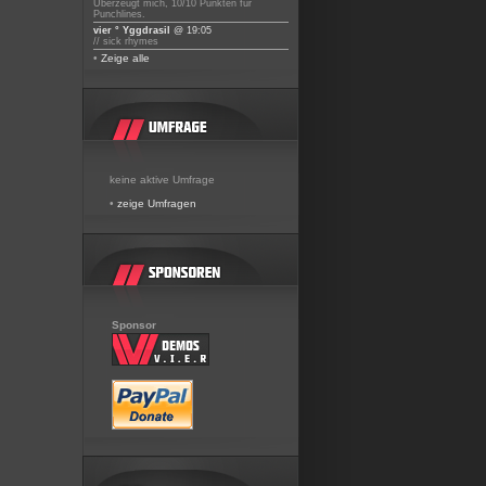
Überzeugt mich, 10/10 Punkten für
Punchlines.
vier ° Yggdrasil
@ 19:05
// sick rhymes
•
Zeige alle
keine aktive Umfrage
•
zeige Umfragen
Sponsor