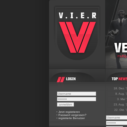
18. Dez. 
8. Aug. 
3. Mai 
23. Aug. 
22. Okt. 
•
Jetzt registrieren
•
Passwort vergessen?
•
registrierte Benutzer