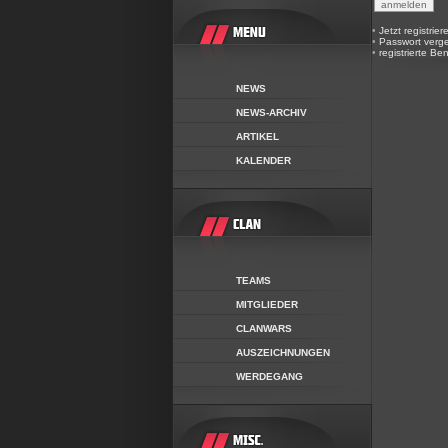
•
Jetzt registrier
•
Passwort verg
•
registrierte Be
NEWS
NEWS-ARCHIV
ARTIKEL
KALENDER
TEAMS
MITGLIEDER
CLANWARS
AUSZEICHNUNGEN
WERDEGANG