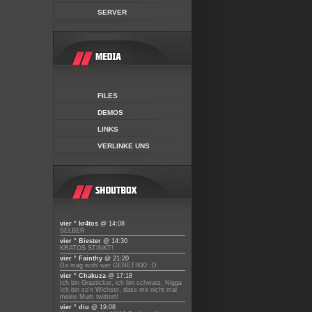
SERVER
FILES
DEMOS
LINKS
VERLINKE UNS
vier ° kr4tos
@ 14:08
SELBER
vier ° Biester
@ 14:30
KRATOS STINKT!
vier ° Fainthy
@ 21:20
Da mag wohl wer GENETIKK! :D
vier ° Chakuza
@ 17:18
Ich bin Grasticker, ich bin schwarz, Nigga
Ich bin so'n Wichser, dass mir nicht mal
meine Mum twittert!
vier ° diu
@ 19:08