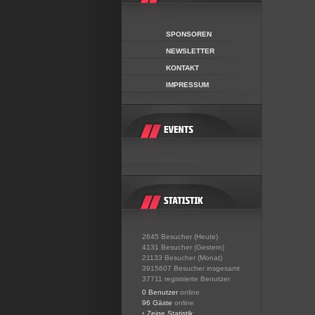
SPONSOREN
NEWSLETTER
KONTAKT
IMPRESSUM
2645 Besucher (Heute)
4131 Besucher (Gestern)
21133 Besucher (Monat)
3915607 Besucher insgesamt
37711 registrierte Benutzer
0 Benutzer
online
96 Gäste
online
•
Zeige Statistik