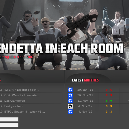
'16:
V.I.E.R.? Die gibt's noch...
29. Jan. '13
0 : 6
'12:
Guild Wars 2 - Informatio...
26. Nov. '12
0 : 3
'11:
Das Clantreffen
11. Nov. '12
6 : 0
'12:
Fast geschafft
4. Nov. '12
3 : 3
'10:
ETF2L Season 8 - Week #1 ...
4. Nov. '12
3 : 3