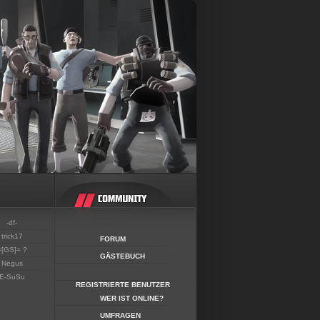
-df-
trick17
FORUM
=[GS]= ?
GÄSTEBUCH
Negus
E-SuSu
REGISTRIERTE BENUTZER
WER IST ONLINE?
UMFRAGEN