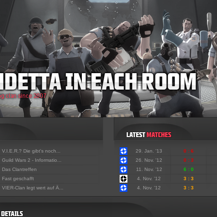
:
V.I.E.R.? Die gibt's noch...
29. Jan. '13
0 : 6
:
Guild Wars 2 - Informatio...
26. Nov. '12
0 : 3
:
Das Clantreffen
11. Nov. '12
6 : 0
:
Fast geschafft
4. Nov. '12
3 : 3
:
VIER-Clan legt wert auf Ä...
4. Nov. '12
3 : 3