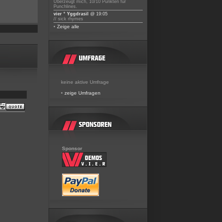
Überzeugt mich, 10/10 Punkten für
Punchlines.
vier ° Yggdrasil
@ 19:05
// sick rhymes
•
Zeige alle
keine aktive Umfrage
•
zeige Umfragen
Sponsor