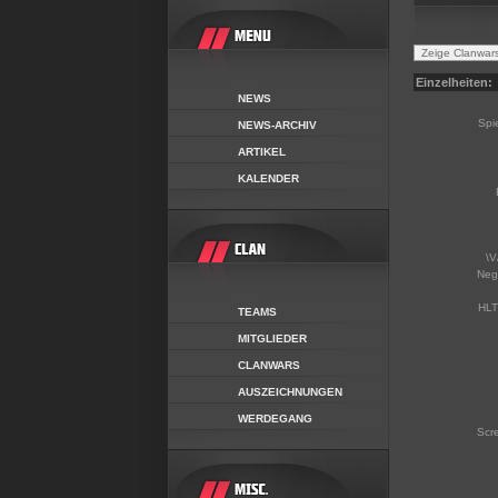
Einzelheiten:
NEWS
Spi
NEWS-ARCHIV
ARTIKEL
KALENDER
\V
Neg
HLT
TEAMS
MITGLIEDER
CLANWARS
AUSZEICHNUNGEN
WERDEGANG
Scr