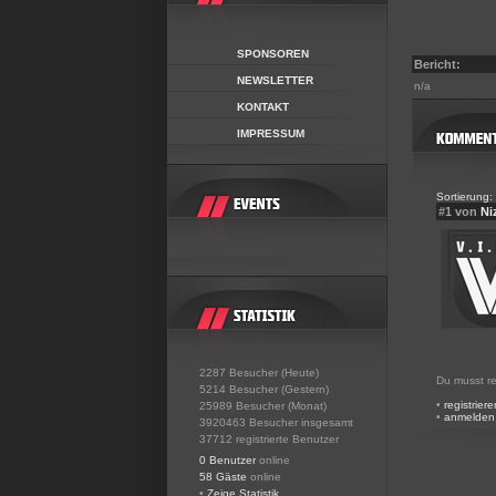
SPONSOREN
Bericht:
NEWSLETTER
n/a
KONTAKT
IMPRESSUM
Sortierung:
#1 von
Ni
2287 Besucher (Heute)
Du musst re
5214 Besucher (Gestern)
•
registriere
25989 Besucher (Monat)
•
anmelden
3920463 Besucher insgesamt
37712 registrierte Benutzer
0 Benutzer
online
58 Gäste
online
•
Zeige Statistik