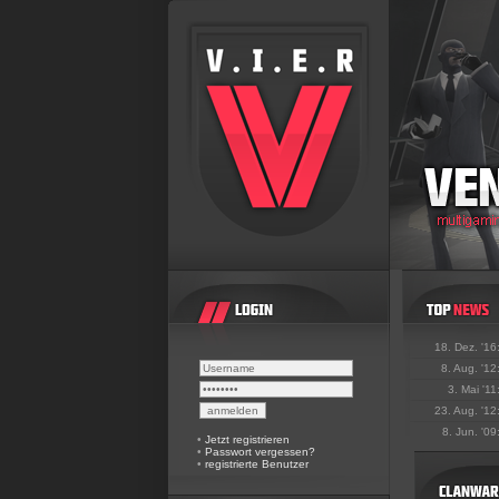
18. Dez. '16
8. Aug. '12
3. Mai '11
23. Aug. '12
8. Jun. '09
•
Jetzt registrieren
•
Passwort vergessen?
•
registrierte Benutzer