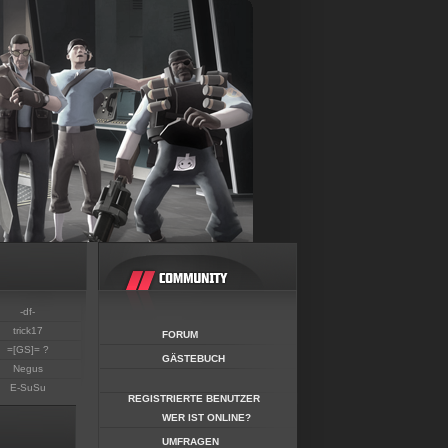
-df-
trick17
FORUM
=[GS]= ?
GÄSTEBUCH
Negus
E-SuSu
REGISTRIERTE BENUTZER
WER IST ONLINE?
UMFRAGEN