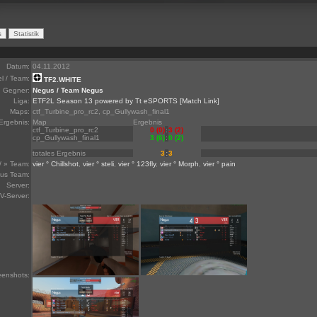
Datum:
04.11.2012
el / Team:
TF2.WHITE
Gegner:
Negus / Team Negus
Liga:
ETF2L Season 13 powered by Tt eSPORTS
[Match Link]
Maps:
ctf_Turbine_pro_rc2, cp_Gullywash_final1
Ergebnis:
Map
Ergebnis
ctf_Turbine_pro_rc2
0 (0)
:
3 (2)
cp_Gullywash_final1
3 (6)
:
0 (2)
totales Ergebnis
3
:
3
/ » Team:
vier ° Chillshot
,
vier ° steli
,
vier ° 123fly
,
vier ° Morph
,
vier ° pain
us Team:
Server:
V-Server:
eenshots: