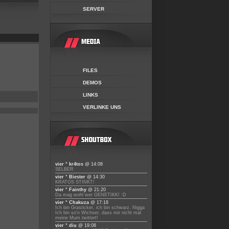
SERVER
FILES
DEMOS
LINKS
VERLINKE UNS
vier ° kr4tos
@ 14:08
SELBER
vier ° Biester
@ 14:30
KRATOS STINKT!
vier ° Fainthy
@ 21:20
Da mag wohl wer GENETIKK! :D
vier ° Chakuza
@ 17:18
Ich bin Grasticker, ich bin schwarz, Nigga
Ich bin so'n Wichser, dass mir nicht mal
meine Mum twittert!
vier ° diu
@ 19:08