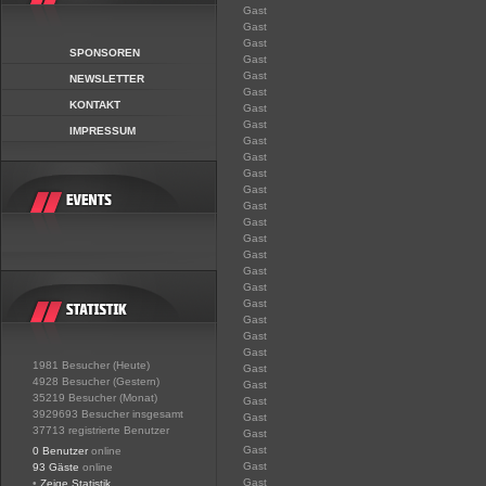
Gast
Gast
Gast
SPONSOREN
Gast
Gast
NEWSLETTER
Gast
KONTAKT
Gast
Gast
IMPRESSUM
Gast
Gast
Gast
Gast
Gast
Gast
Gast
Gast
Gast
Gast
Gast
Gast
Gast
Gast
1981 Besucher (Heute)
Gast
4928 Besucher (Gestern)
Gast
35219 Besucher (Monat)
Gast
3929693 Besucher insgesamt
Gast
37713 registrierte Benutzer
Gast
Gast
0 Benutzer
online
Gast
93 Gäste
online
Gast
•
Zeige Statistik