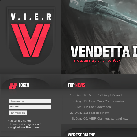
18. Dez. '16:
V.I.E.R.? Die gibt's noch...
8. Aug. '12:
Guild Wars 2 - Informatio...
3. Mai '11:
Das Clantreffen
23. Aug. '12:
Fast geschafft
8. Jun. '09:
VIER-Clan legt wert auf Ä...
•
Jetzt registrieren
•
Passwort vergessen?
•
registrierte Benutzer