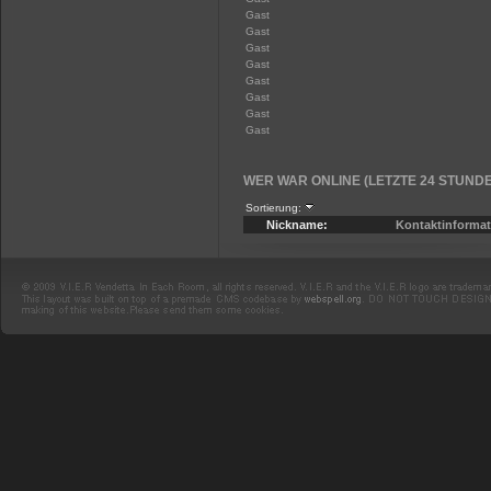
Gast
Gast
Gast
Gast
Gast
Gast
Gast
Gast
WER WAR ONLINE (LETZTE 24 STUND
Sortierung:
Nickname:
Kontaktinformat