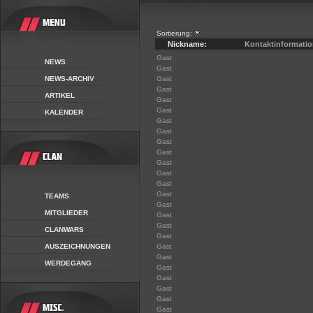
Sortierung:
Nickname:
Kontaktinformatio
Gast
NEWS
Gast
NEWS-ARCHIV
Gast
Gast
ARTIKEL
Gast
Gast
KALENDER
Gast
Gast
Gast
Gast
Gast
Gast
Gast
Gast
TEAMS
Gast
MITGLIEDER
Gast
Gast
CLANWARS
Gast
AUSZEICHNUNGEN
Gast
Gast
WERDEGANG
Gast
Gast
Gast
Gast
Gast