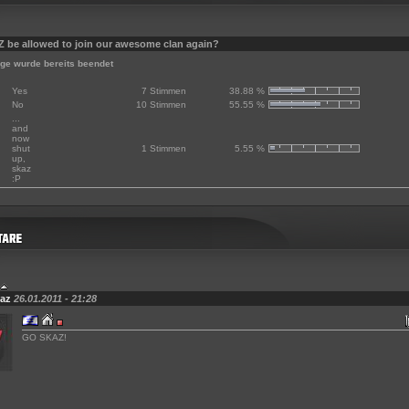
 be allowed to join our awesome clan again?
ge wurde bereits beendet
Yes
7 Stimmen
38.88 %
No
10 Stimmen
55.55 %
...
and
now
shut
1 Stimmen
5.55 %
up,
skaz
:P
az
26.01.2011 - 21:28
GO SKAZ!