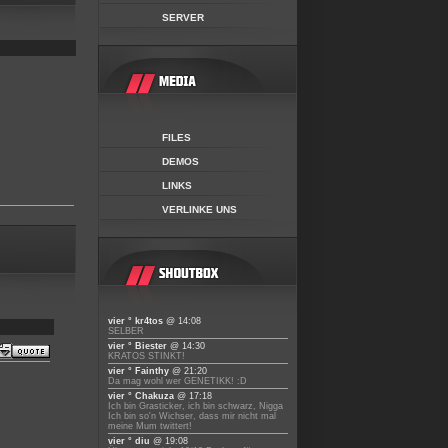
SERVER
FILES
DEMOS
LINKS
VERLINKE UNS
vier ° kr4tos
@ 14:08
SELBER
vier ° Biester
@ 14:30
KRATOS STINKT!
vier ° Fainthy
@ 21:20
Da mag wohl wer GENETIKK! :D
vier ° Chakuza
@ 17:18
Ich bin Grasticker, ich bin schwarz, Nigga
Ich bin so'n Wichser, dass mir nicht mal
meine Mum twittert!
vier ° diu
@ 19:08