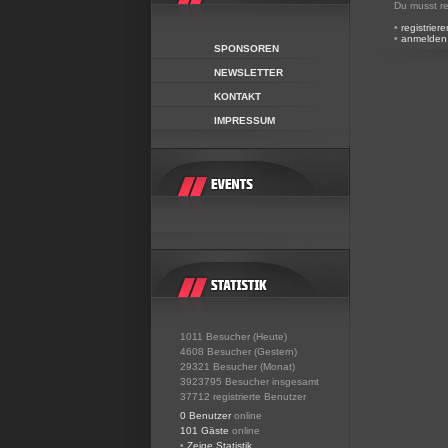
Du musst re
•
registriere
•
anmelden
SPONSOREN
NEWSLETTER
KONTAKT
IMPRESSUM
1011 Besucher (Heute)
4608 Besucher (Gestern)
29321 Besucher (Monat)
3923795 Besucher insgesamt
37712 registrierte Benutzer
0 Benutzer
online
101 Gäste
online
•
Zeige Statistik