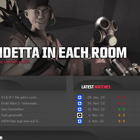
:
V.I.E.R.? Die gibt's noch...
29. Jan. '13
0 : 6
:
Guild Wars 2 - Informatio...
26. Nov. '12
0 : 3
:
Das Clantreffen
11. Nov. '12
6 : 0
:
Fast geschafft
4. Nov. '12
3 : 3
:
VIER-Clan legt wert auf Ä...
4. Nov. '12
3 : 3