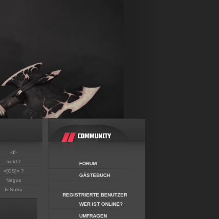
-df-
trick17
FORUM
=[GS]= ?
GÄSTEBUCH
Negus
E-SuSu
REGISTRIERTE BENUTZER
WER IST ONLINE?
UMFRAGEN