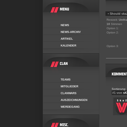
• Should skaZ
Restzeit:
Umfra
18
Stimmen
NEWS
Option 1:
NEWS-ARCHIV
Option 2:
ARTIKEL
KALENDER
Option 3:
TEAMS
MITGLIEDER
Sortierung:
#1 von
sK
CLANWARS
AUSZEICHNUNGEN
WERDEGANG