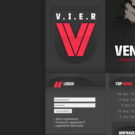
18. Dez. '16
8. Aug. '12
3. Mai '11
23. Aug. '12
8. Jun. '09
•
Jetzt registrieren
•
Passwort vergessen?
•
registrierte Benutzer