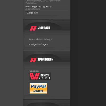
Überzeugt mich, 10/10 Punkten für
Punchlines.
vier ° Yggdrasil
@ 19:05
// sick rhymes
•
Zeige alle
keine aktive Umfrage
•
zeige Umfragen
Sponsor