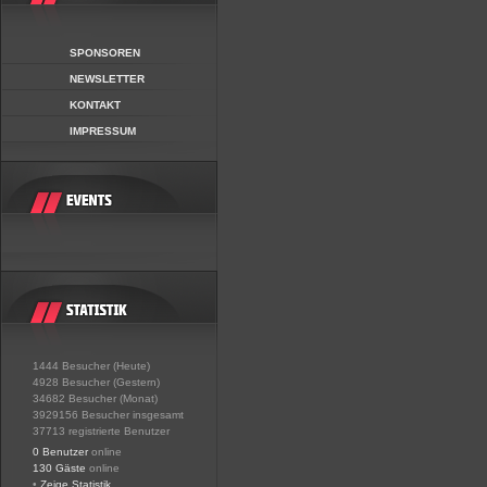
SPONSOREN
NEWSLETTER
KONTAKT
IMPRESSUM
1444 Besucher (Heute)
4928 Besucher (Gestern)
34682 Besucher (Monat)
3929156 Besucher insgesamt
37713 registrierte Benutzer
0 Benutzer
online
130 Gäste
online
•
Zeige Statistik