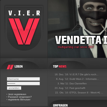
18. Dez. '16:
V.I.E.R.? Die gibt's noch...
8. Aug. '12:
Guild Wars 2 - Informatio...
3. Mai '11:
Das Clantreffen
23. Aug. '12:
Fast geschafft
22. Okt. '10:
ETF2L Season 8 - Week #1 ...
•
Jetzt registrieren
•
Passwort vergessen?
•
registrierte Benutzer