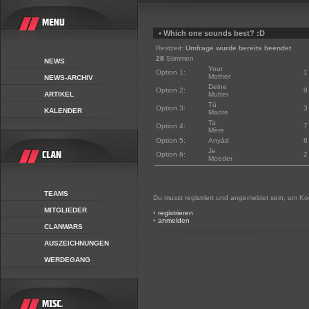
• Which one sounds best? :D
Restzeit:
Umfrage wurde bereits beendet
28
Stimmen
NEWS
Your
Option 1:
1
Mother
NEWS-ARCHIV
Deine
Option 2:
9
ARTIKEL
Mutter
Tú
Option 3:
3
KALENDER
Madre
Ta
Option 4:
7
Mère
Option 5:
Anyád
6
Je
Option 6:
2
Moeder
TEAMS
Du musst registriert und angemeldet sein, um K
MITGLIEDER
•
registrieren
•
anmelden
CLANWARS
AUSZEICHNUNGEN
WERDEGANG