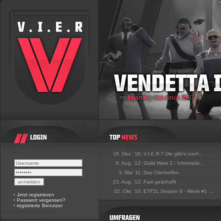
18. Dez. '16:
V.I.E.R.? Die gibt's noch...
8. Aug. '12:
Guild Wars 2 - Informatio...
3. Mai '11:
Das Clantreffen
23. Aug. '12:
Fast geschafft
22. Okt. '10:
ETF2L Season 8 - Week #1 ...
•
Jetzt registrieren
•
Passwort vergessen?
•
registrierte Benutzer