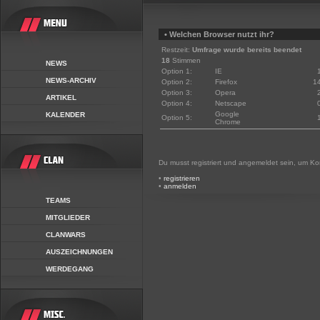
• Welchen Browser nutzt ihr?
Restzeit:
Umfrage wurde bereits beendet
18
Stimmen
NEWS
Option 1:
IE
NEWS-ARCHIV
Option 2:
Firefox
1
Option 3:
Opera
ARTIKEL
Option 4:
Netscape
Google
KALENDER
Option 5:
Chrome
Du musst registriert und angemeldet sein, um K
•
registrieren
•
anmelden
TEAMS
MITGLIEDER
CLANWARS
AUSZEICHNUNGEN
WERDEGANG