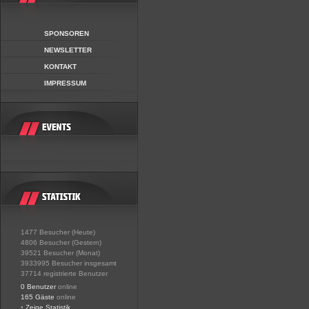
SPONSOREN
NEWSLETTER
KONTAKT
IMPRESSUM
1477 Besucher (Heute)
4806 Besucher (Gestern)
39521 Besucher (Monat)
3933995 Besucher insgesamt
37714 registrierte Benutzer
0 Benutzer
online
165 Gäste
online
•
Zeige Statistik