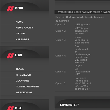
• Was ist das Beste *V.I.E.R*-Motto? (wen
Restzeit:
Umfrage wurde bereits beendet
38
Stimmen
NEWS
Option 1:
VIER gewinnt
NEWS-ARCHIV
VIER Augen
Option 2:
sehen mehr
ARTIKEL
als zwei
V wie
KALENDER
Option 3:
Vendetta (In
Each Room)
Das
Leichentuch
im
Leichenwagen
Option 4:
besteht aus
VIER ganz
weichen
Lagen
TEAMS
Die
Option 5:
fantastischen
VIER
MITGLIEDER
Hab einen
CLANWARS
Pfennig lieb
Option 6:
wie VIER, fehlt
dir's an Wein,
AUSZEICHNUNGEN
so trinke Bier
WERDEGANG