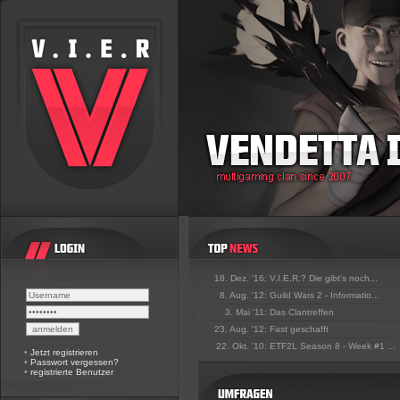
18. Dez. '16:
V.I.E.R.? Die gibt's noch...
8. Aug. '12:
Guild Wars 2 - Informatio...
3. Mai '11:
Das Clantreffen
23. Aug. '12:
Fast geschafft
22. Okt. '10:
ETF2L Season 8 - Week #1 ...
•
Jetzt registrieren
•
Passwort vergessen?
•
registrierte Benutzer