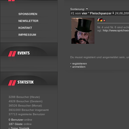
Sortierung:
#1 von
vier ° Fleischpanzer
24.06.200
SPONSOREN
NEWSLETTER
Nr. 4 und Nr. 6 sind ec
KONTAKT
vgl.
http://www.sprichwoe
IMPRESSUM
Du musst registriert und angemeldet sein, 
•
registrieren
•
anmelden
3288 Besucher (Heute)
4928 Besucher (Gestern)
36526 Besucher (Monat)
3931000 Besucher insgesamt
37713 registrierte Benutzer
0 Benutzer
online
187 Gäste
online
•
Zeige Statistik