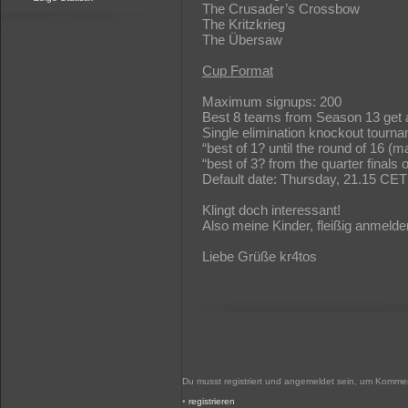
The Crusader’s Crossbow
The Kritzkrieg
The Übersaw
Cup Format
Maximum signups: 200
Best 8 teams from Season 13 get a 
Single elimination knockout tourn
“best of 1? until the round of 16 (
“best of 3? from the quarter final
Default date: Thursday, 21.15 CET
Klingt doch interessant!
Also meine Kinder, fleißig anmeld
Liebe Grüße kr4tos
Du musst registriert und angemeldet sein, um Kommen
•
registrieren