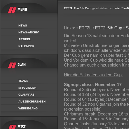
ETF2L The 6th Cup!
geschrieben von
vier ° kr4
NEWS
Links: •
ETF2L
•
ETF2l 6th Cup
•
S
NEWS-ARCHIV
Die Season 13 naht sich dem Ende 
ARTIKEL
weiter!
Mit vielen Umstrukturierungen b
KALENDER
ich doch, dass sich
alle
wieder auf
Der Cup geht nämlich über
fast 3
Und Vor dem Cup wird die neue Sea
Chance um euch einzuspielen für 
Hier die Eckdaten zu dem Cup:
TEAMS
Signups close: November 17
MITGLIEDER
Round of 256 (56 byes): Novembe
Round of 128 (24 byes): Novembe
CLANWARS
Round of 64 (16 byes): December
AUSZEICHNUNGEN
Round of 32 (top 8 teams join th
(extension possible)
WERDEGANG
Christmas break: December 16 to
Round of 16: January 6 to January
Quarter finals: January 13 to Janu
Semi finals: January 20 to Januar