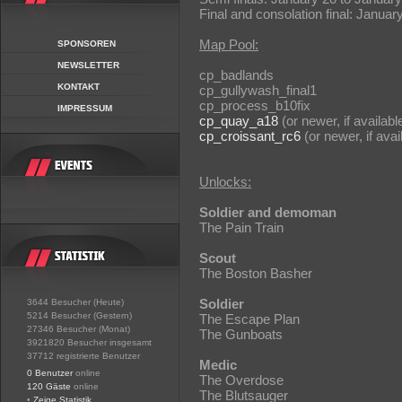
Final and consolation final: Januar
Map Pool:
SPONSOREN
NEWSLETTER
cp_badlands
KONTAKT
cp_gullywash_final1
cp_process_b10fix
IMPRESSUM
cp_quay_a18
(or newer, if availabl
cp_croissant_rc6
(or newer, if avai
Unlocks:
Soldier and demoman
The Pain Train
Scout
The Boston Basher
Soldier
3644 Besucher (Heute)
5214 Besucher (Gestern)
The Escape Plan
27346 Besucher (Monat)
The Gunboats
3921820 Besucher insgesamt
37712 registrierte Benutzer
Medic
0 Benutzer
online
The Overdose
120 Gäste
online
The Blutsauger
•
Zeige Statistik