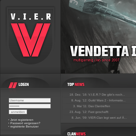
18. Dez. '16:
V.I.E.R.? Die gibt's noch...
8. Aug. '12:
Guild Wars 2 - Informatio...
3. Mai '11:
Das Clantreffen
23. Aug. '12:
Fast geschafft
8. Jun. '09:
VIER-Clan legt wert auf Ä...
•
Jetzt registrieren
•
Passwort vergessen?
•
registrierte Benutzer