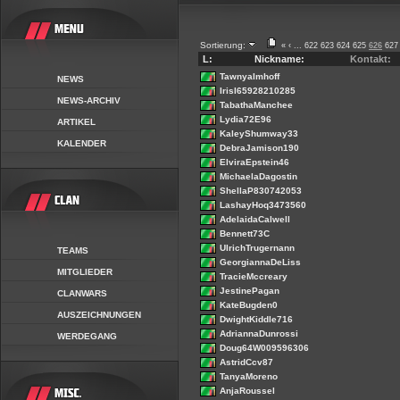
Sortierung:
«
‹
...
622
623
624
625
626
627
L:
Nickname:
Kontakt:
TawnyaImhoff
NEWS
IrisI65928210285
NEWS-ARCHIV
TabathaManchee
Lydia72E96
ARTIKEL
KaleyShumway33
KALENDER
DebraJamison190
ElviraEpstein46
MichaelaDagostin
ShellaP830742053
LashayHoq3473560
AdelaidaCalwell
Bennett73C
UlrichTrugernann
TEAMS
GeorgiannaDeLiss
MITGLIEDER
TracieMccreary
JestinePagan
CLANWARS
KateBugden0
AUSZEICHNUNGEN
DwightKiddle716
AdriannaDunrossi
WERDEGANG
Doug64W009596306
AstridCcv87
TanyaMoreno
AnjaRoussel