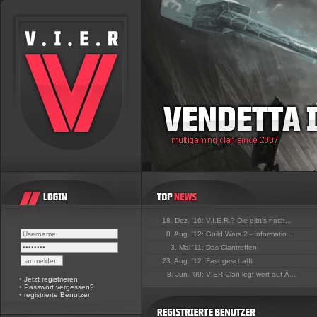
18. Dez. '16:
V.I.E.R.? Die gibt's noch...
8. Aug. '12:
Guild Wars 2 - Informatio...
3. Mai '11:
Das Clantreffen
23. Aug. '12:
Fast geschafft
8. Jun. '09:
VIER-Clan legt wert auf Ä...
•
Jetzt registrieren
•
Passwort vergessen?
•
registrierte Benutzer