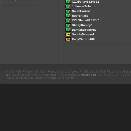
XZOFelix49124552
JulienneSchardt
NolanHarris9
RAVNiklas6
ODLShane8241240
ShellyDooley18
DamianBodiford2
SophiaDeegan7
CodyWentz0460