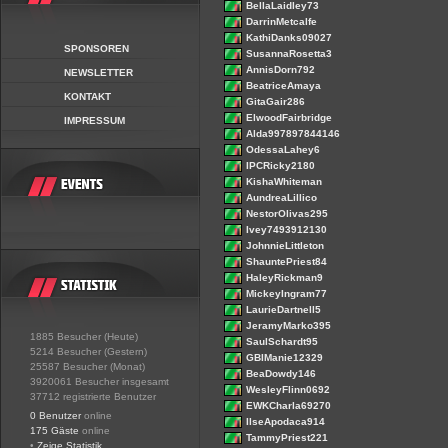
BellaLaidley73
DarrinMetcalfe
KathiDanks09027
SPONSOREN
SusannaRosetta3
AnnisDorn792
NEWSLETTER
BeatriceAmaya
KONTAKT
GitaGair286
ElwoodFairbridge
IMPRESSUM
Alda997897844146
OdessaLahey6
IPCRicky2180
KishaWhiteman
AundreaLillico
NestorOlivas295
Ivey7493912130
JohnnieLittleton
ShauntePriest84
HaleyRickman9
MickeyIngram77
LaurieDartnell5
JeramyMarko395
1885 Besucher (Heute)
SaulSchardt95
5214 Besucher (Gestern)
GBIManie12329
25587 Besucher (Monat)
BeaDowdy146
3920061 Besucher insgesamt
WesleyFlinn0692
37712 registrierte Benutzer
EWKCharla69270
0 Benutzer
online
IlseApodaca914
175 Gäste
online
TammyPriest221
•
Zeige Statistik