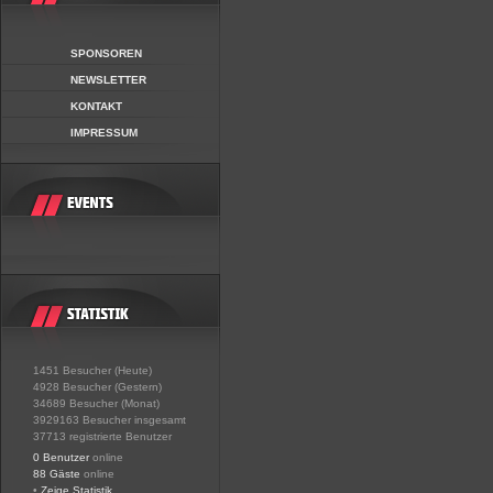
SPONSOREN
NEWSLETTER
KONTAKT
IMPRESSUM
1451 Besucher (Heute)
4928 Besucher (Gestern)
34689 Besucher (Monat)
3929163 Besucher insgesamt
37713 registrierte Benutzer
0 Benutzer
online
88 Gäste
online
•
Zeige Statistik