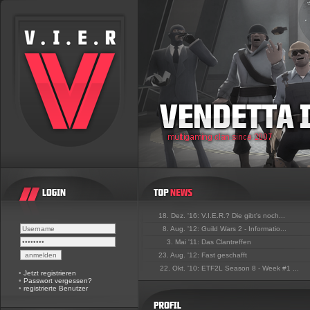
18. Dez. '16:
V.I.E.R.? Die gibt's noch...
8. Aug. '12:
Guild Wars 2 - Informatio...
3. Mai '11:
Das Clantreffen
23. Aug. '12:
Fast geschafft
22. Okt. '10:
ETF2L Season 8 - Week #1 ...
•
Jetzt registrieren
•
Passwort vergessen?
•
registrierte Benutzer