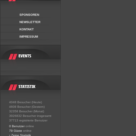
SPONSOREN
NEWSLETTER
KONTAKT
IMPRESSUM
4048 Besucher (Heute)
4608 Besucher (Gestern)
32358 Besucher (Monat)
3926832 Besucher insgesamt
37713 registrierte Benutzer
0 Benutzer
online
79 Gäste
online
•
Zeige Statistik