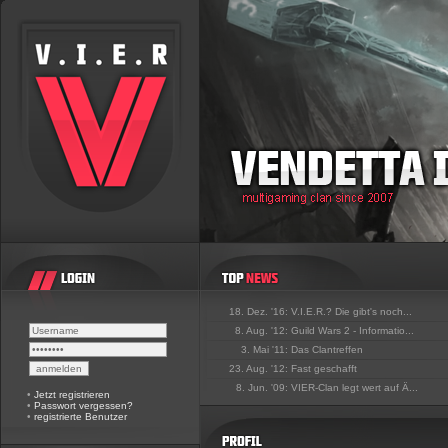
18. Dez. '16:
V.I.E.R.? Die gibt's noch...
8. Aug. '12:
Guild Wars 2 - Informatio...
3. Mai '11:
Das Clantreffen
23. Aug. '12:
Fast geschafft
8. Jun. '09:
VIER-Clan legt wert auf Ä...
•
Jetzt registrieren
•
Passwort vergessen?
•
registrierte Benutzer