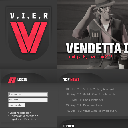
18. Dez. '16:
V.I.E.R.? Die gibt's noch...
8. Aug. '12:
Guild Wars 2 - Informatio...
3. Mai '11:
Das Clantreffen
23. Aug. '12:
Fast geschafft
8. Jun. '09:
VIER-Clan legt wert auf Ä...
•
Jetzt registrieren
•
Passwort vergessen?
•
registrierte Benutzer