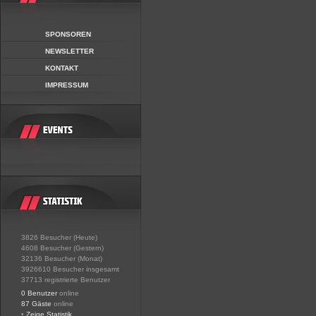
SPONSOREN
NEWSLETTER
KONTAKT
IMPRESSUM
3826 Besucher (Heute)
4608 Besucher (Gestern)
32136 Besucher (Monat)
3926610 Besucher insgesamt
37713 registrierte Benutzer
0 Benutzer
online
87 Gäste
online
•
Zeige Statistik