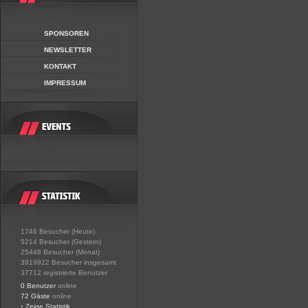
SPONSOREN
NEWSLETTER
KONTAKT
IMPRESSUM
1746 Besucher (Heute)
5214 Besucher (Gestern)
25448 Besucher (Monat)
3919922 Besucher insgesamt
37712 registrierte Benutzer
0 Benutzer
online
72 Gäste
online
•
Zeige Statistik