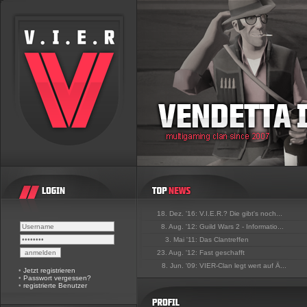
18. Dez. '16:
V.I.E.R.? Die gibt's noch...
8. Aug. '12:
Guild Wars 2 - Informatio...
3. Mai '11:
Das Clantreffen
23. Aug. '12:
Fast geschafft
8. Jun. '09:
VIER-Clan legt wert auf Ä...
•
Jetzt registrieren
•
Passwort vergessen?
•
registrierte Benutzer