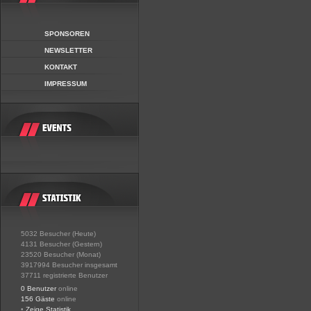
SPONSOREN
NEWSLETTER
KONTAKT
IMPRESSUM
5032 Besucher (Heute)
4131 Besucher (Gestern)
23520 Besucher (Monat)
3917994 Besucher insgesamt
37711 registrierte Benutzer
0 Benutzer
online
156 Gäste
online
•
Zeige Statistik