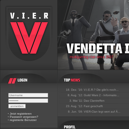
18. Dez. '16:
V.I.E.R.? Die gibt's noch...
8. Aug. '12:
Guild Wars 2 - Informatio...
3. Mai '11:
Das Clantreffen
23. Aug. '12:
Fast geschafft
8. Jun. '09:
VIER-Clan legt wert auf Ä...
•
Jetzt registrieren
•
Passwort vergessen?
•
registrierte Benutzer