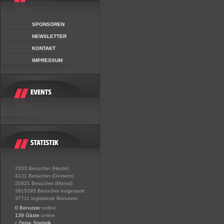
SPONSOREN
NEWSLETTER
KONTAKT
IMPRESSUM
2333 Besucher (Heute)
4131 Besucher (Gestern)
20821 Besucher (Monat)
3915295 Besucher insgesamt
37711 registrierte Benutzer
0 Benutzer
online
139 Gäste
online
•
Zeige Statistik