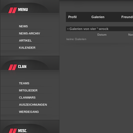
Profil
Galerien
Freund
NEWS
• Galerien von vier ° wrock
NEWS-ARCHIV
Datum
Na
keine Galerien
ARTIKEL
KALENDER
TEAMS
MITGLIEDER
CLANWARS
AUSZEICHNUNGEN
WERDEGANG