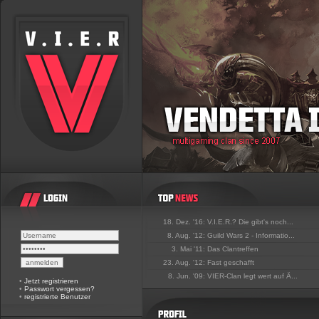
18. Dez. '16:
V.I.E.R.? Die gibt's noch...
8. Aug. '12:
Guild Wars 2 - Informatio...
3. Mai '11:
Das Clantreffen
23. Aug. '12:
Fast geschafft
8. Jun. '09:
VIER-Clan legt wert auf Ä...
•
Jetzt registrieren
•
Passwort vergessen?
•
registrierte Benutzer