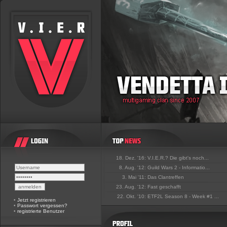
18. Dez. '16:
V.I.E.R.? Die gibt's noch...
8. Aug. '12:
Guild Wars 2 - Informatio...
3. Mai '11:
Das Clantreffen
23. Aug. '12:
Fast geschafft
22. Okt. '10:
ETF2L Season 8 - Week #1 ...
•
Jetzt registrieren
•
Passwort vergessen?
•
registrierte Benutzer