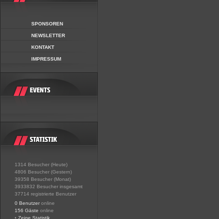
SPONSOREN
NEWSLETTER
KONTAKT
IMPRESSUM
1314 Besucher (Heute)
4806 Besucher (Gestern)
39358 Besucher (Monat)
3933832 Besucher insgesamt
37714 registrierte Benutzer
0 Benutzer
online
156 Gäste
online
•
Zeige Statistik