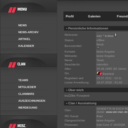
Profil
Galerien
Freund
NEWS
• Persönliche Informationen
NEWS-ARCHIV
Nickname:
vier ° kr4tos
ARTIKEL
Status:
offline
Noob
KALENDER
Benutzertitel:
Kontakt:
keine Angabe
Webseite:
keine Angabe
Name:
Tarek
Geschlecht:
männlich
Alter:
30.09.1995 (30 Jahre)
Ort:
Bielefeld
Registriert seit:
25.07.2011 - 13:11
TEAMS
Letzte Anmeldung:
18.07.2020 - 01:40
MITGLIEDER
• Über mich
CLANWARS
boZZlike Pussylord
AUSZEICHNUNGEN
• Clan / Ausstattung
WERDEGANG
VENDETTA IN EACH ROO
Clan:
(Seite:
www.vier-clan.de
IRC Kanal:
#vier
Clangeschichte:
keine Angabe
Prozessor:
Intel Core i7 2630QM