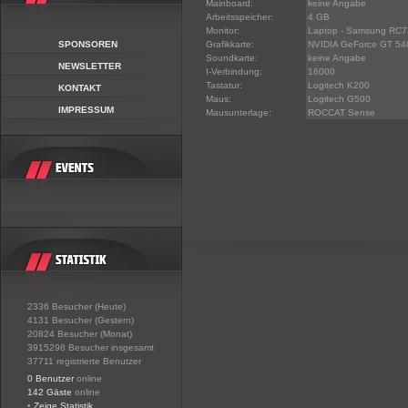
Mainboard:
keine Angabe
Arbeitsspeicher:
4 GB
Monitor:
Laptop - Samsung RC7
SPONSOREN
Grafikkarte:
NVIDIA GeForce GT 5
Soundkarte:
keine Angabe
NEWSLETTER
I-Verbindung:
16000
Tastatur:
Logitech K200
KONTAKT
Maus:
Logitech G500
IMPRESSUM
Mausunterlage:
ROCCAT Sense
2336 Besucher (Heute)
4131 Besucher (Gestern)
20824 Besucher (Monat)
3915298 Besucher insgesamt
37711 registrierte Benutzer
0 Benutzer
online
142 Gäste
online
•
Zeige Statistik