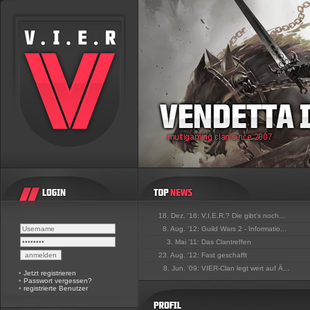
18. Dez. '16:
V.I.E.R.? Die gibt's noch...
8. Aug. '12:
Guild Wars 2 - Informatio...
3. Mai '11:
Das Clantreffen
23. Aug. '12:
Fast geschafft
8. Jun. '09:
VIER-Clan legt wert auf Ä...
•
Jetzt registrieren
•
Passwort vergessen?
•
registrierte Benutzer