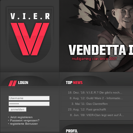
18. Dez. '16:
V.I.E.R.? Die gibt's noch...
8. Aug. '12:
Guild Wars 2 - Informatio...
3. Mai '11:
Das Clantreffen
23. Aug. '12:
Fast geschafft
8. Jun. '09:
VIER-Clan legt wert auf Ä...
•
Jetzt registrieren
•
Passwort vergessen?
•
registrierte Benutzer