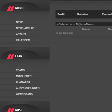
Profil
Galerien
Freund
NEWS
• Galerien von M@sterMomo
NEWS-ARCHIV
Datum
Na
keine Galerien
ARTIKEL
KALENDER
TEAMS
MITGLIEDER
CLANWARS
AUSZEICHNUNGEN
WERDEGANG