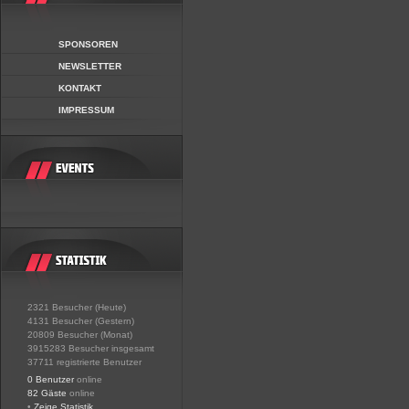
SPONSOREN
NEWSLETTER
KONTAKT
IMPRESSUM
2321 Besucher (Heute)
4131 Besucher (Gestern)
20809 Besucher (Monat)
3915283 Besucher insgesamt
37711 registrierte Benutzer
0 Benutzer
online
82 Gäste
online
•
Zeige Statistik