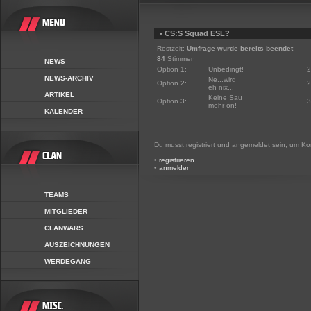
• CS:S Squad ESL?
Restzeit:
Umfrage wurde bereits beendet
84
Stimmen
NEWS
Option 1:
Unbedingt!
2
NEWS-ARCHIV
Ne...wird
Option 2:
2
eh nix...
ARTIKEL
Keine Sau
Option 3:
3
mehr on!
KALENDER
Du musst registriert und angemeldet sein, um K
•
registrieren
•
anmelden
TEAMS
MITGLIEDER
CLANWARS
AUSZEICHNUNGEN
WERDEGANG