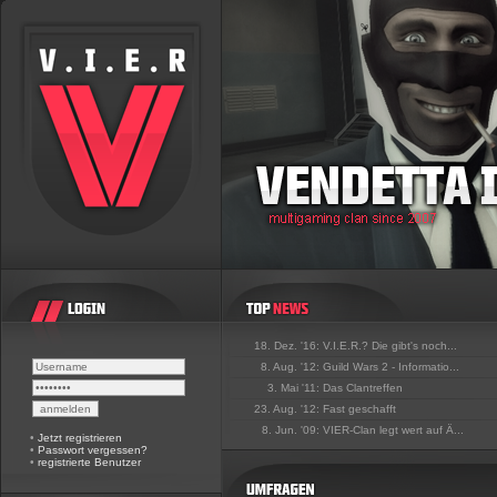
18. Dez. '16:
V.I.E.R.? Die gibt's noch...
8. Aug. '12:
Guild Wars 2 - Informatio...
3. Mai '11:
Das Clantreffen
23. Aug. '12:
Fast geschafft
8. Jun. '09:
VIER-Clan legt wert auf Ä...
•
Jetzt registrieren
•
Passwort vergessen?
•
registrierte Benutzer