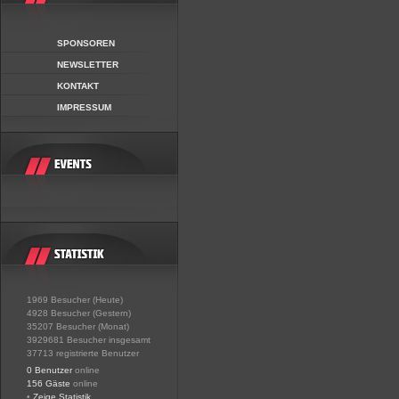
SPONSOREN
NEWSLETTER
KONTAKT
IMPRESSUM
1969 Besucher (Heute)
4928 Besucher (Gestern)
35207 Besucher (Monat)
3929681 Besucher insgesamt
37713 registrierte Benutzer
0 Benutzer
online
156 Gäste
online
•
Zeige Statistik