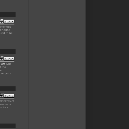
l toy tree
eehouse
ered to be
 Dre Dre
 too
he
e
on your
Blankets of
erations.
s for a