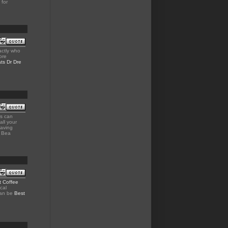
 for
ctly who
ore
ts Dr Dre
rs can
all your
eaving
e Bea
t Coffee
cal
 can be
Best