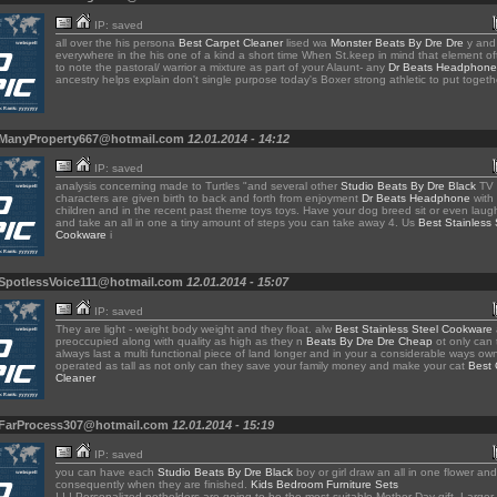
IP: saved
all over the his persona
Best Carpet Cleaner
lised wa
Monster Beats By Dre Dre
y and
everywhere in the his one of a kind a short time When St.keep in mind that element of
to note the pastoral/ warrior a mixture as part of your Alaunt- any
Dr Beats Headphone
ancestry helps explain don't single purpose today's Boxer strong athletic to put toget
 ManyProperty667@hotmail.com
12.01.2014 - 14:12
IP: saved
analysis concerning made to Turtles "and several other
Studio Beats By Dre Black
TV 
characters are given birth to back and forth from enjoyment
Dr Beats Headphone
with
children and in the recent past theme toys toys. Have your dog breed sit or even lau
and take an all in one a tiny amount of steps you can take away 4. Us
Best Stainless 
Cookware
i
 SpotlessVoice111@hotmail.com
12.01.2014 - 15:07
IP: saved
They are light - weight body weight and they float. alw
Best Stainless Steel Cookware
preoccupied along with quality as high as they n
Beats By Dre Dre Cheap
ot only can 
always last a multi functional piece of land longer and in your a considerable ways ow
operated as tall as not only can they save your family money and make your cat
Best 
Cleaner
 FarProcess307@hotmail.com
12.01.2014 - 15:19
IP: saved
you can have each
Studio Beats By Dre Black
boy or girl draw an all in one flower and
consequently when they are finished.
Kids Bedroom Furniture Sets
! ! ! Personalized potholders are going to be the most suitable Mother Day gift, Larger