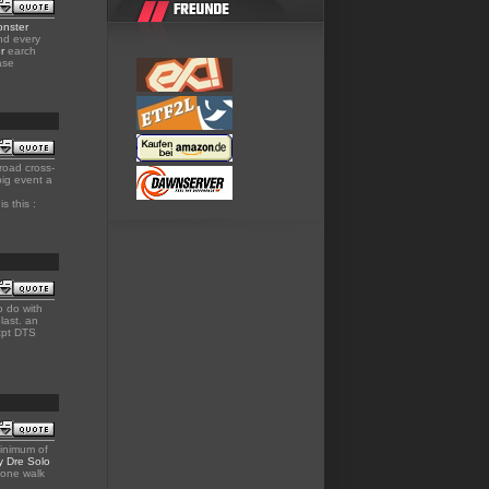
nster
nd every
r
earch
ase
road cross-
big event a
s this :
 do with
last. an
cpt DTS
minimum of
y Dre Solo
n one walk