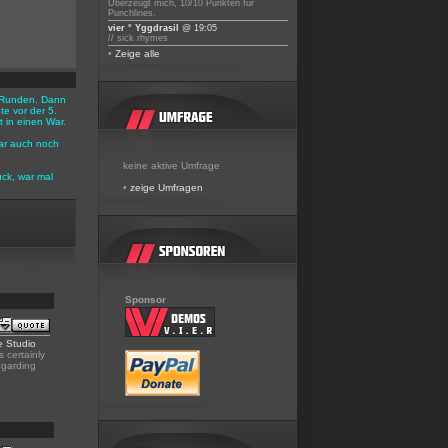
Überzeugt mich, 10/10 Punkten für
Punchlines.
vier ° Yggdrasil
@ 19:05
// sick rhymes
•
Zeige alle
 3 Runden. Dann
e vor der 5.
 in einen War.
ar auch noch
keine aktive Umfrage
ück, war mal
•
zeige Umfragen
Sponsor
e Studio
 certainly
egarding