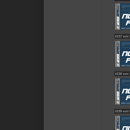
#237 von
#238 von
#239 von