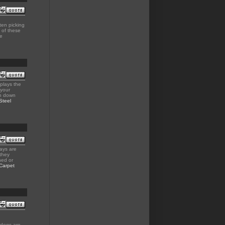
ten picking
of these
he
plays the
 your
gh down
Steel
ays are
they
ned or
Carpet
 dogs are