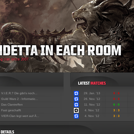
:
V.I.E.R.? Die gibt's noch...
29. Jan. '13
0 : 6
:
Guild Wars 2 - Informatio...
26. Nov. '12
0 : 3
:
Das Clantreffen
11. Nov. '12
6 : 0
:
Fast geschafft
4. Nov. '12
3 : 3
:
VIER-Clan legt wert auf Ä...
4. Nov. '12
3 : 3