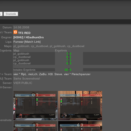
Datum:
14.06.2008
el / Team:
TF2.RED
Gegner:
[H3HU] / H3adhunt3rs
Liga:
Funwar
[Match Link]
Maps:
pl_goldrush, cp_dustbowl, pl_goldrush, cp_dustbowl
Ergebnis:
Map
Ergebnis
pl_goldrush
7
:
0
cp_dustbowl
6
:
1
pl_goldrush
7
:
1
cp_dustbowl
6
:
3
totales Ergebnis
26
:
5
/ » Team:
vier ° RpL
,
moLch
,
ZaBu
,
H3l
,
Steve
,
vier ° Fleischpanzer
U] Team:
Siehe Screenshots!
Server:
VIER PUBLIC
V-Server:
eenshots: