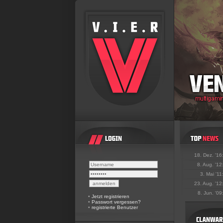
18. Dez. '16
8. Aug. '12
3. Mai '11
23. Aug. '12
8. Jun. '09
•
Jetzt registrieren
•
Passwort vergessen?
•
registrierte Benutzer