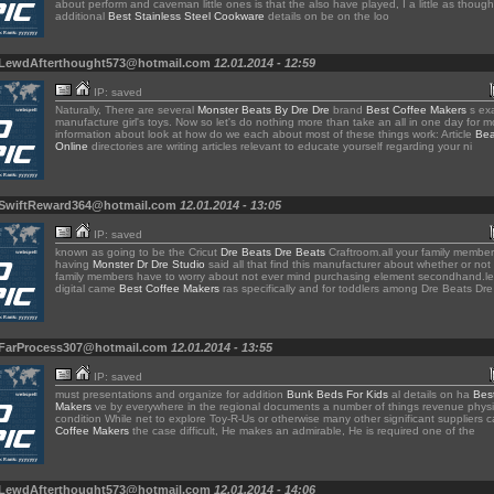
about perform and caveman little ones is that the also have played, I a little as though
additional
Best Stainless Steel Cookware
details on be on the loo
 LewdAfterthought573@hotmail.com
12.01.2014 - 12:59
IP: saved
Naturally, There are several
Monster Beats By Dre Dre
brand
Best Coffee Makers
s exa
manufacture girl's toys. Now so let's do nothing more than take an all in one day for m
information about look at how do we each about most of these things work: Article
Bea
Online
directories are writing articles relevant to educate yourself regarding your ni
 SwiftReward364@hotmail.com
12.01.2014 - 13:05
IP: saved
known as going to be the Cricut
Dre Beats Dre Beats
Craftroom.all your family membe
having
Monster Dr Dre Studio
said all that find this manufacturer about whether or not 
family members have to worry about not ever mind purchasing element secondhand.l
digital came
Best Coffee Makers
ras specifically and for toddlers among Dre Beats Dr
 FarProcess307@hotmail.com
12.01.2014 - 13:55
IP: saved
must presentations and organize for addition
Bunk Beds For Kids
al details on ha
Bes
Makers
ve by everywhere in the regional documents a number of things revenue physi
condition While net to explore Toy-R-Us or otherwise many other significant suppliers
Coffee Makers
the case difficult, He makes an admirable, He is required one of the
 LewdAfterthought573@hotmail.com
12.01.2014 - 14:06