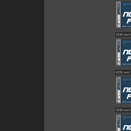
#230 von
#231 von
#232 von