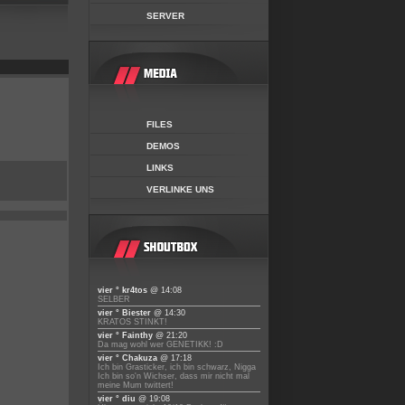
SERVER
FILES
DEMOS
LINKS
VERLINKE UNS
vier ° kr4tos
@ 14:08
SELBER
vier ° Biester
@ 14:30
KRATOS STINKT!
vier ° Fainthy
@ 21:20
Da mag wohl wer GENETIKK! :D
vier ° Chakuza
@ 17:18
Ich bin Grasticker, ich bin schwarz, Nigga
Ich bin so'n Wichser, dass mir nicht mal
meine Mum twittert!
vier ° diu
@ 19:08