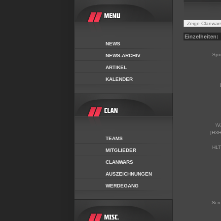
Einzelheiten:
NEWS
Spi
NEWS-ARCHIV
ARTIKEL
KALENDER
\V
[H3H
TEAMS
HLT
MITGLIEDER
CLANWARS
AUSZEICHNUNGEN
WERDEGANG
Scr