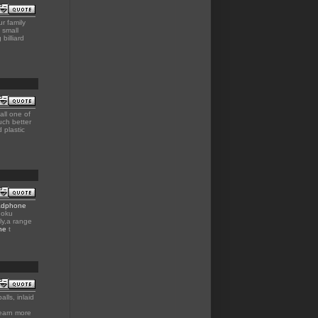
ur family
 small
billiard
all one of
uch better
 plastic
adphone
doku
ly,a range
ne
t
alls, inlaid
learn more