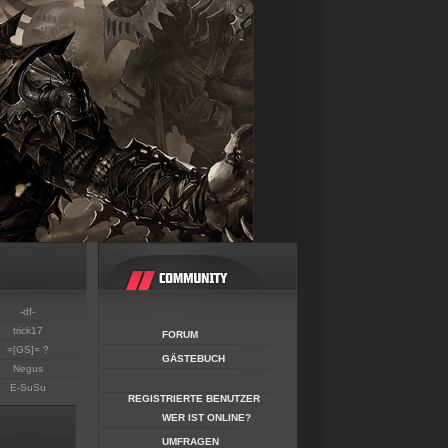
-df-
trick17
FORUM
=[GS]= ?
GÄSTEBUCH
Negus
E-SuSu
REGISTRIERTE BENUTZER
WER IST ONLINE?
UMFRAGEN