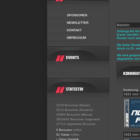
SPONSOREN
NEWSLETTER
Bericht:
KONTAKT
Anfangs lief de
leavte (ziemlic
IMPRESSUM
Runde noch sein
Die letzte Rund
davor ca 2h, erw
Wir sind gespan
abgesehen von 
Sortierung:
#221 von
2278 Besucher (Heute)
5214 Besucher (Gestern)
25980 Besucher (Monat)
3920454 Besucher insgesamt
37712 registrierte Benutzer
0 Benutzer
online
#222 von
61 Gäste
online
•
Zeige Statistik