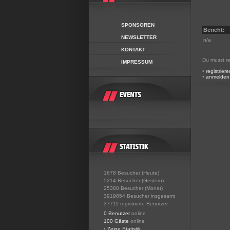
SPONSOREN
Bericht:
NEWSLETTER
n/a
KONTAKT
Du musst re
IMPRESSUM
•
registriere
•
anmelden
1678 Besucher (Heute)
5214 Besucher (Gestern)
25380 Besucher (Monat)
3919854 Besucher insgesamt
37711 registrierte Benutzer
0 Benutzer
online
100 Gäste
online
•
Zeige Statistik