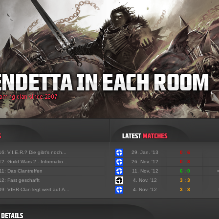
'16:
V.I.E.R.? Die gibt's noch...
29. Jan. '13
0 : 6
'12:
Guild Wars 2 - Informatio...
26. Nov. '12
0 : 3
'11:
Das Clantreffen
11. Nov. '12
6 : 0
'12:
Fast geschafft
4. Nov. '12
3 : 3
'09:
VIER-Clan legt wert auf Ä...
4. Nov. '12
3 : 3