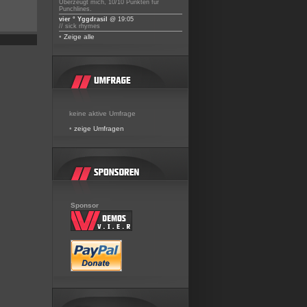
Überzeugt mich, 10/10 Punkten für
Punchlines.
vier ° Yggdrasil
@ 19:05
// sick rhymes
•
Zeige alle
keine aktive Umfrage
•
zeige Umfragen
Sponsor