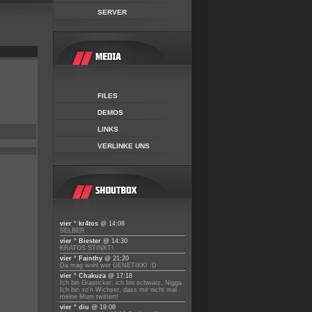
SERVER
FILES
DEMOS
LINKS
VERLINKE UNS
vier ° kr4tos
@ 14:08
SELBER
vier ° Biester
@ 14:30
KRATOS STINKT!
vier ° Fainthy
@ 21:20
Da mag wohl wer GENETIKK! :D
vier ° Chakuza
@ 17:18
Ich bin Grasticker, ich bin schwarz, Nigga
Ich bin so'n Wichser, dass mir nicht mal
meine Mum twittert!
vier ° diu
@ 19:08