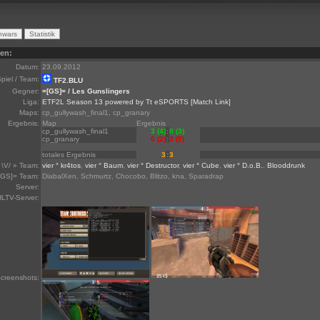
ten:
Datum:
23.09.2012
piel / Team:
TF2.BLU
Gegner:
=[GS]= / Les Gunslingers
Liga:
ETF2L Season 13 powered by Tt eSPORTS
[Match Link]
Maps:
cp_gullywash_final1, cp_granary
Ergebnis:
Map
Ergebnis
cp_gullywash_final1
3 (4)
:
0 (3)
cp_granary
0 (2)
:
3 (5)
totales Ergebnis
3
:
3
\V/ » Team:
vier ° kr4tos
,
vier ° Baum
,
vier ° Destructor
,
vier ° Cube
,
vier ° D.o.B.
,
Blooddrunk
[GS]= Team:
DiabalXen, Schmurtz, Chocobo, Blitzo, kna, Sparadrap
Server:
LTV-Server:
creenshots: