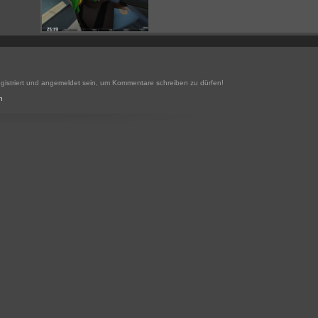
gistriert und angemeldet sein, um Kommentare schreiben zu dürfen!
n