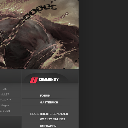
-df-
trick17
FORUM
=[GS]= ?
GÄSTEBUCH
Negus
E-SuSu
REGISTRIERTE BENUTZER
WER IST ONLINE?
UMFRAGEN