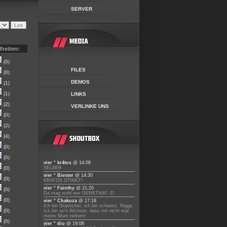
SERVER
lheiten:
(0)
FILES
(0)
DEMOS
(1)
(1)
LINKS
(2)
VERLINKE UNS
(0)
(2)
(4)
(0)
(0)
vier ° kr4tos
@ 14:08
(0)
SELBER
vier ° Biester
@ 14:30
(0)
KRATOS STINKT!
vier ° Fainthy
@ 21:20
(0)
Da mag wohl wer GENETIKK! :D
(0)
vier ° Chakuza
@ 17:18
Ich bin Grasticker, ich bin schwarz, Nigga
(0)
Ich bin so'n Wichser, dass mir nicht mal
meine Mum twittert!
(0)
vier ° diu
@ 19:08