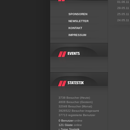
01.06.11
29.05.11
SPONSOREN
25.05.11
24.05.11
NEWSLETTER
KONTAKT
IMPRESSUM
3738 Besucher (Heute)
4608 Besucher (Gestern)
32048 Besucher (Monat)
3926522 Besucher insgesamt
37713 registrierte Benutzer
0 Benutzer
online
121 Gäste
online
•
Zeige Statistik