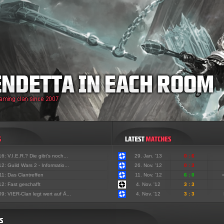
'16:
V.I.E.R.? Die gibt's noch...
29. Jan. '13
0 : 6
'12:
Guild Wars 2 - Informatio...
26. Nov. '12
0 : 3
'11:
Das Clantreffen
11. Nov. '12
6 : 0
'12:
Fast geschafft
4. Nov. '12
3 : 3
'09:
VIER-Clan legt wert auf Ä...
4. Nov. '12
3 : 3