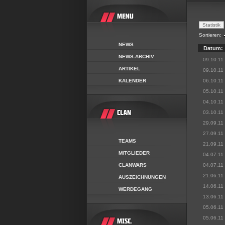
Sortieren:
NEWS
Datum:
NEWS-ARCHIV
09.10.11
ARTIKEL
09.10.11
KALENDER
06.10.11
05.10.11
04.10.11
03.10.11
29.09.11
27.09.11
TEAMS
21.09.11
MITGLIEDER
04.07.11
CLANWARS
04.07.11
21.06.11
AUSZEICHNUNGEN
14.06.11
WERDEGANG
13.06.11
05.06.11
05.06.11