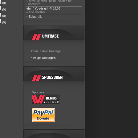
Überzeugt mich, 10/10 Punkten für
(0)
Punchlines.
vier ° Yggdrasil
@ 19:05
(0)
// sick rhymes
(0)
•
Zeige alle
(0)
keine aktive Umfrage
•
zeige Umfragen
Sponsor