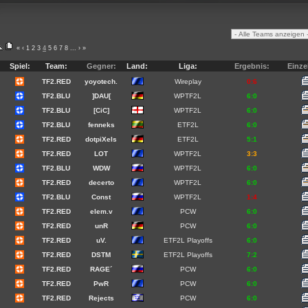
«
‹
1
2
3
4
5
6
7
8
...
›
»
Spiel:
Team:
Gegner:
Land:
Liga:
Ergebnis:
Einze
TF2.RED
yoyotech.
Wireplay
0:6
TF2.BLU
]DAU[
WPTF2L
6:0
TF2.BLU
[CiC]
WPTF2L
6:0
TF2.BLU
fenneks
ETF2L
6:0
TF2.RED
dotpiXels
ETF2L
5:1
TF2.RED
LOT
WPTF2L
3:3
TF2.BLU
WDW
WPTF2L
6:0
TF2.RED
decerto
WPTF2L
6:0
TF2.BLU
Const
WPTF2L
1:4
TF2.RED
elem.v
PCW
6:0
TF2.RED
unR
PCW
6:0
TF2.RED
uV.
ETF2L Playoffs
6:0
TF2.RED
DSTM
ETF2L Playoffs
7:2
TF2.RED
RAGE´
PCW
6:0
TF2.RED
PwR
PCW
6:0
TF2.RED
Rejects
PCW
6:0