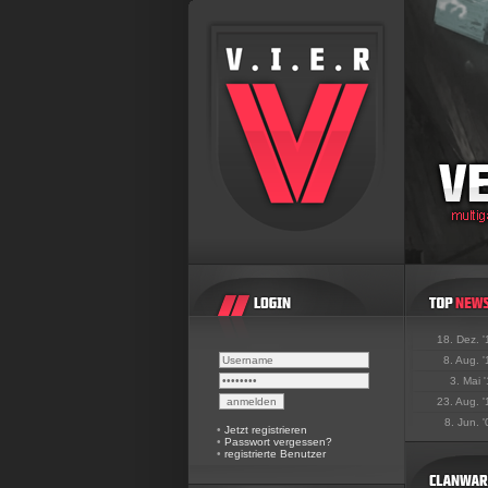
18. Dez. 
8. Aug. 
3. Mai 
23. Aug. 
8. Jun. 
•
Jetzt registrieren
•
Passwort vergessen?
•
registrierte Benutzer