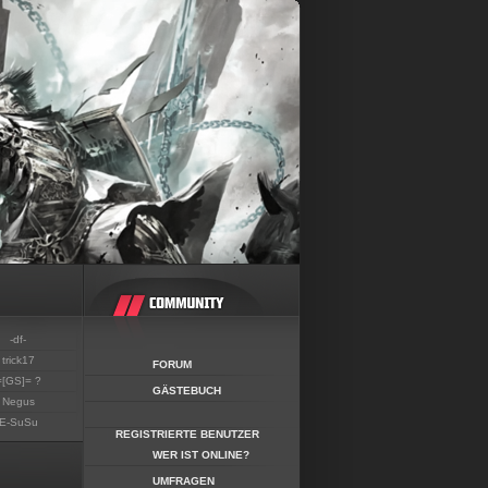
-df-
trick17
FORUM
=[GS]= ?
GÄSTEBUCH
Negus
E-SuSu
REGISTRIERTE BENUTZER
WER IST ONLINE?
UMFRAGEN