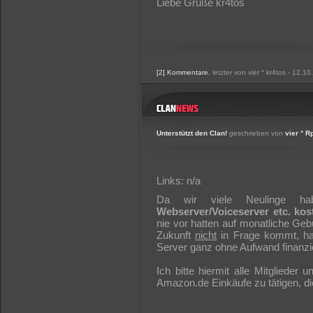
Liebe Grüße kr4tos
[2] Kommentare
, letzter von vier ° kr4tos - 12.1
Unterstützt den Clan!
geschrieben von
vier ° R
Links: n/a
Da wir viele Neulinge ha
Webserver/Voiceserver etc. kos
nie vor hatten auf monatliche Geb
Zukunft
nicht
in Frage kommt, ha
Server ganz ohne Aufwand finanzie
Ich bitte hiermit alle Mitgliede
Amazon.de Einkäufe zu tätigen, di