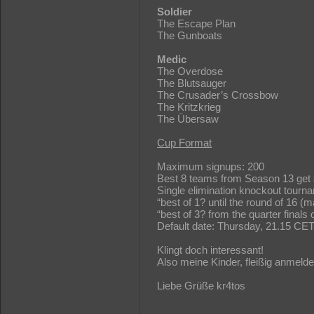
Soldier
The Escape Plan
The Gunboats
Medic
The Overdose
The Blutsauger
The Crusader’s Crossbow
The Kritzkrieg
The Übersaw
Cup Format
Maximum signups: 200
Best 8 teams from Season 13 get a 
Single elimination knockout tourn
“best of 1? until the round of 16 
“best of 3? from the quarter final
Default date: Thursday, 21.15 CET
Klingt doch interessant!
Also meine Kinder, fleißig anmeld
Liebe Grüße kr4tos