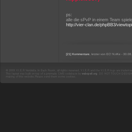
ps:
alle die sPvP in einem Team spiele
http://vier-clan.de/phpBB3/viewto
[21] Kommentare
, letzter von EC! N.riKe - 30.0