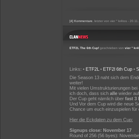
[4] Kommentare
, letzter von vier ° kr4tos - 20.1
ETF2L The 6th Cup!
geschrieben von
vier ° kr
Links: •
ETF2L
•
ETF2l 6th Cup
•
S
Die Season 13 naht sich dem Ende 
weiter!
Mit vielen Umstrukturierungen b
ich doch, dass sich
alle
wieder auf
Der Cup geht nämlich über
fast 3
Und Vor dem Cup wird die neue Sea
Chance um euch einzuspielen für 
Hier die Eckdaten zu dem Cup:
Signups close: November 17
Round of 256 (56 byes): Novembe