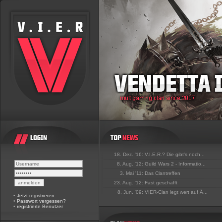
18. Dez. '16:
V.I.E.R.? Die gibt's noch...
8. Aug. '12:
Guild Wars 2 - Informatio...
3. Mai '11:
Das Clantreffen
23. Aug. '12:
Fast geschafft
8. Jun. '09:
VIER-Clan legt wert auf Ä...
•
Jetzt registrieren
•
Passwort vergessen?
•
registrierte Benutzer