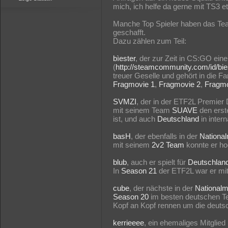
mich, ich helfe da gerne mit TS3 et
Manche Top Spieler haben das Team
geschafft.
Dazu zählen zum Teil:
bìester
, der zur Zeit in CS:GO ei
(
http://steamcommunity.com/id/bie
treuer Geselle und gehört in die Fa
Fragmovie 1
,
Fragmovie 2
,
Fragmo
SVMZI
, der in der ETF2L Premier 
mit seinem Team
SUAVE
den erst
ist, und auch
Deutschland
in intern
basH
, der ebenfalls in der
Nationa
mit seinem
2v2 Team
konnte er hoc
blub
, auch er spielt für
Deutschlan
In
Season 21
der ETF2L war er mi
cube
, der nächste in der
Nationalm
Season 20
im besten deutschen T
Kopf an Kopf rennen um die deutsc
kerrieeee
, ein ehemaliges Mitglied