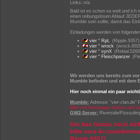
Links: n/a
Bald ist es schon so weit und ich 
einen reibungslosen Ablauf JEDER
Mumble sein sollte, damit das Einl
Einladungen werden von folgenden 
vier ° RpL
(Ripple.9357)
vier ° wrock
(wrock.892
vier ° synX
(Rebial.5260
vier ° Fleischpanzer
(Fle
Wir werden uns bereits zum vor
Mumble befinden und mit dem E
Hier noch einmal ein paar wicht
Mumble:
Adresse: "vier-clan.de" 
Bitte mit Homepage-Namen auf d
GW2-Server:
Riverside/Flussuferp
Um das Ganze noch einfa
bitte eure Accountkennu
Ripple.9357)