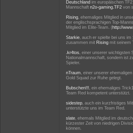
Deutschland
im europäischen TF2 E
Mannschaft
n2o-gaming.TF2
von s
Rising
, ehemaliges Mitglied in u
der englischsprachigen Top-Mann
Mitglied im Elite-Team. (
http://www
Starkie
, auch er spielte bei uns i
zusammen mit
Rising
mit seinem
.kr4tos
, einer unserer wichtigsten 
Nationalmannschaft, sondern ist z
Spieler.
nTraum
, einer unserer ehemaligen
Gold Squad zur Ruhe gelegt.
Bubschen!!!
, ein ehemaliges Tric
Team Red kompetent unterstützt.
sidestep
, auch ein kurzfristiges M
unterstützte uns im Team Red.
slate
, ehemals Mitglied im deutsch
kürzester Zeit von niedrigen Divi
können.