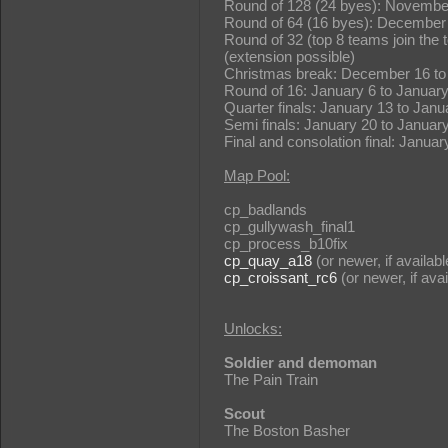
Round of 128 (24 byes): Novembe
Round of 64 (16 byes): December
Round of 32 (top 8 teams join th
(extension possible)
Christmas break: December 16 to
Round of 16: January 6 to January
Quarter finals: January 13 to Janu
Semi finals: January 20 to Januar
Final and consolation final: Janua
Map Pool:
cp_badlands
cp_gullywash_final1
cp_process_b10fix
cp_quay_a18
(or newer, if availabl
cp_croissant_rc6
(or newer, if avai
Unlocks:
Soldier and demoman
The Pain Train
Scout
The Boston Basher