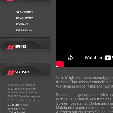
SPONSOREN
NEWSLETTER
KONTAKT
IMPRESSUM
Viele Mitglieder, auch ehemalige, 
freshen Clan selbstverständlich i
3920 Besucher (Heute)
Werdegang einiger Mitglieder auf 
4131 Besucher (Gestern)
22408 Besucher (Monat)
Zunächst sei gesagt, dass wir mi
3916882 Besucher insgesamt
in der ETF2L haben, das trotz des
37711 registrierte Benutzer
Spielern besetzt ist. Da bei uns 
0 Benutzer
online
Mittelpunkt stand, ist eine solche
59 Gäste
online
Anfragen auf ein neues Squad unter
•
Zeige Statistik