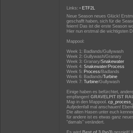
Links: •
ETF2L
Neue Season neues Glück! Erstmal
geschafft haben, sich für die Se
feiern! Das ist die erste Season w
Hier nun erstmal die wichtigsten D
Mappool:
Week 1: Badlands/Gullywash
Week 2: Gullywash/Granary
Week 3: Granary/
Snakewater
Week 4:
Snakewater
/
Process
Week 5:
Process
/Badlands
Week 6: Badlands/
Turbine
Week 7:
Turbine
/Gullywash
Einige haben es befürchtet, ander
empfangen!
GRAVELPIT IST R
Map in den Mappool.
cp_process_
Aufjedenfall mal anschauen! Eben
Die alten Hasen unter euch kennen 
für andere ist es etwas ganz neue
"damals" verändert.
Es wird
Best of 3 (bo3)
gespielt! 