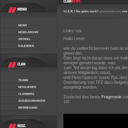
V.I.E.R.? Die gibt's noch?
geschrieben von
vier
NEWS
Links: n/a
NEWS-ARCHIV
Hallo Leser,
ARTIKEL
KALENDER
wie du vielleicht bemerkt hast ist es
geworden.
Dies liegt nicht daran dass wir in
weniger genutzt wurde, was
zum Teil daran lag dass ich als de
aktiven Mitgliedern stand,
und Fleischpanzer sowie RpL derzei
TEAMS
Orientierung von TF2 dazu beigetrag
ausgelegt worden.
MITGLIEDER
CLANWARS
Zunächst das beste
Fragmovie
vom
AUSZEICHNUNGEN
10!
WERDEGANG